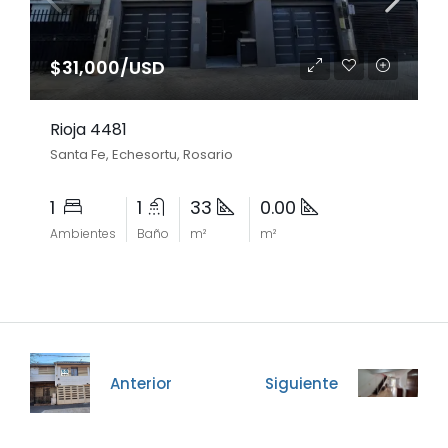
$31,000/USD
Rioja 4481
Santa Fe, Echesortu, Rosario
1
1
33
0.00
Ambientes
Baño
m²
m²
Anterior
Siguiente