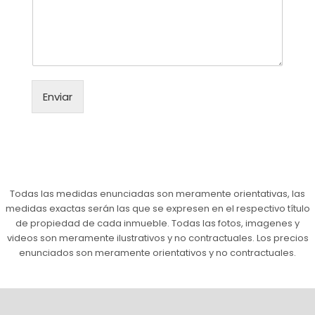
o
e
o
m
o
*
e
e
n
l
t
e
a
c
r
t
Enviar
i
r
o
ó
o
n
m
i
e
c
n
o
s
*
Todas las medidas enunciadas son meramente orientativas, las
a
medidas exactas serán las que se expresen en el respectivo título
j
de propiedad de cada inmueble. Todas las fotos, imagenes y
e
videos son meramente ilustrativos y no contractuales. Los precios
*
enunciados son meramente orientativos y no contractuales.