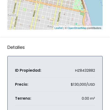
Leaflet
| ©
OpenStreetMap
contributors
Detalles
ID Propiedad:
HZ8432882
Precio:
$130,000/USD
Terreno:
0.00 m²