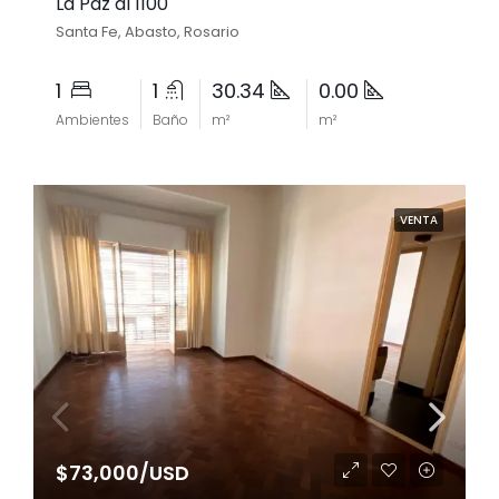
La Paz al 1100
Santa Fe, Abasto, Rosario
1
1
30.34
0.00
Ambientes
Baño
m²
m²
VENTA
$73,000/USD