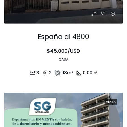
España al 4800
$45,000/USD
CASA
3
2
118
m²
0.00
m²
VENTA