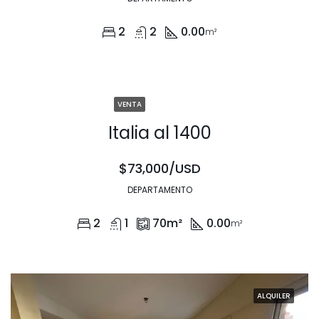
2
2
0.00
m²
VENTA
Italia al 1400
$73,000/USD
DEPARTAMENTO
2
1
70
m²
0.00
m²
ALQUILER