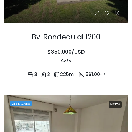
Bv. Rondeau al 1200
$350,000/USD
CASA
3
3
225
m²
561.00
m²
DESTACADA
VENTA