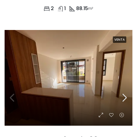
2
1
88.15
m²
VENTA