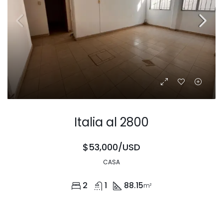
Italia al 2800
$53,000/USD
CASA
2
1
88.15
m²