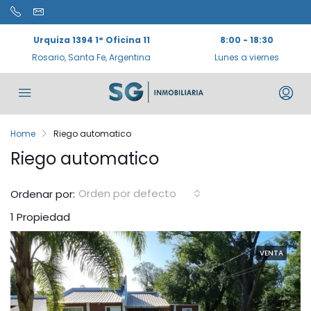
Urquiza 1394 1° Oficina 11
8:00 - 18:30
Rosario, Santa Fe, Argentina
Lunes a viernes
Home
Riego automatico
Riego automatico
Orden por defecto
Ordenar por:
1 Propiedad
VENTA